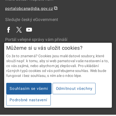
⧉
portalobcana@dia.gov.cz
Sledujte český eGovernment
Portál veřejné správy vám přináší
Můžeme si u vás uložit cookies?
Co že to znamená? Cookies jsou malé datové soubory, které
slouží např. k tomu, aby si web pamatoval vaše nastavení a to,
co vás zajímá, nebo abychom jej zlepšovali. Pro ukládání
různých typů cookies od vás potřebujeme souhlas. Web bude
fungovat i bez souhlasu, s ním ale o něco lépe.
2026 © Digitální a informační agentura • Informace jsou poskytovány
v souladu se zákonem č. 106/1999 Sb., o svobodném přístupu
Souhlasím se všemi
Odmítnout všechny
k informacím.
Podrobné nastavení
Verze 4.2.288