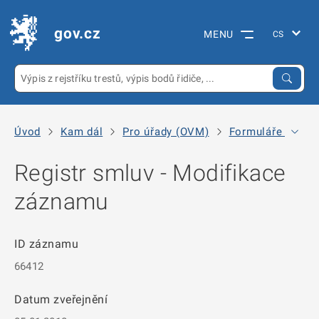
gov.cz
MENU
Úvod
Kam dál
Pro úřady (OVM)
Formuláře k regi
Registr smluv - Modifikace
záznamu
ID záznamu
66412
Datum zveřejnění