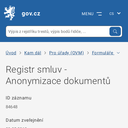
gov.cz
MENU
Úvod
Kam dál
Pro úřady (OVM)
Formuláře k regi
Registr smluv -
Anonymizace dokumentů
ID záznamu
84648
Datum zveřejnění