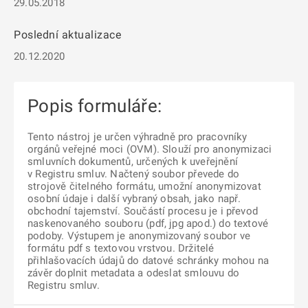
29.05.2018
Poslední aktualizace
20.12.2020
Popis formuláře:
Tento nástroj je určen výhradně pro pracovníky
orgánů veřejné moci (OVM). Slouží pro anonymizaci
smluvních dokumentů, určených k uveřejnění
v Registru smluv. Načtený soubor převede do
strojově čitelného formátu, umožní anonymizovat
osobní údaje i další vybraný obsah, jako např.
obchodní tajemství. Součástí procesu je i převod
naskenovaného souboru (pdf, jpg apod.) do textové
podoby. Výstupem je anonymizovaný soubor ve
formátu pdf s textovou vrstvou. Držitelé
přihlašovacích údajů do datové schránky mohou na
závěr doplnit metadata a odeslat smlouvu do
Registru smluv.