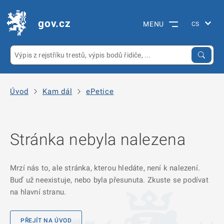
gov.cz
MENU
Úvod
Kam dál
ePetice