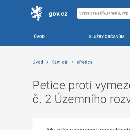
gov.cz
ÚVOD
SLUŽBY OBČANŮM
Úvod
Kam dál
ePetice