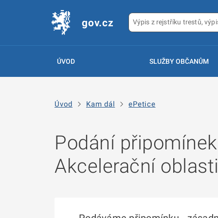
gov.cz
ÚVOD
SLUŽBY OBČANŮM
Úvod
Kam dál
ePetice