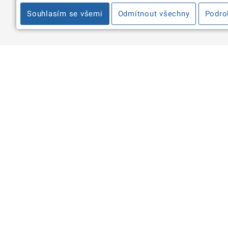
Souhlasím se všemi
Odmítnout všechny
Podro
Informace
Máte d
Zpracování osobních údajů a
portal
cookies