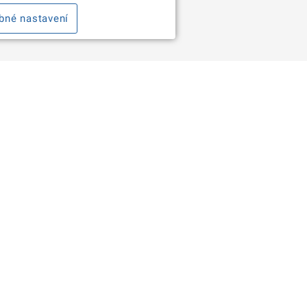
bné nastavení
otaz? Napište nám
Portál veřejné správy vám přin
⧉
obcana@dia.gov.cz