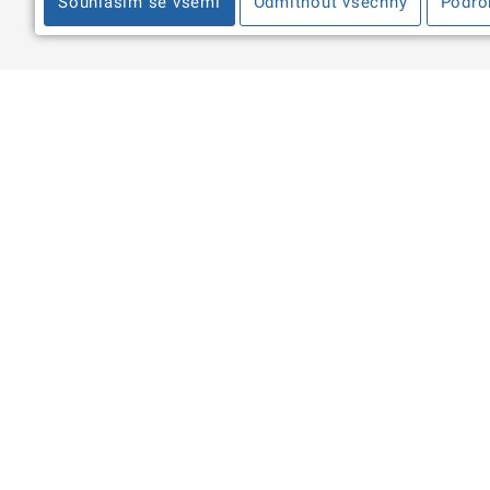
Souhlasím se všemi
Odmítnout všechny
Podro
Informace
Máte d
Zpracování osobních údajů a
portal
cookies
Kontakty pro média
Sledujt