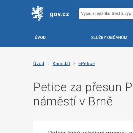
gov.cz
ÚVOD
SLUŽBY OBČANŮM
Úvod
Kam dál
ePetice