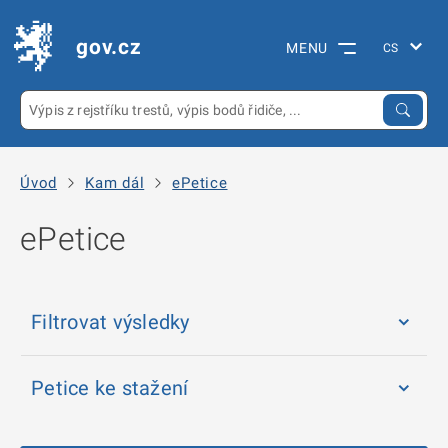
gov.cz
MENU
Úvod
Kam dál
ePetice