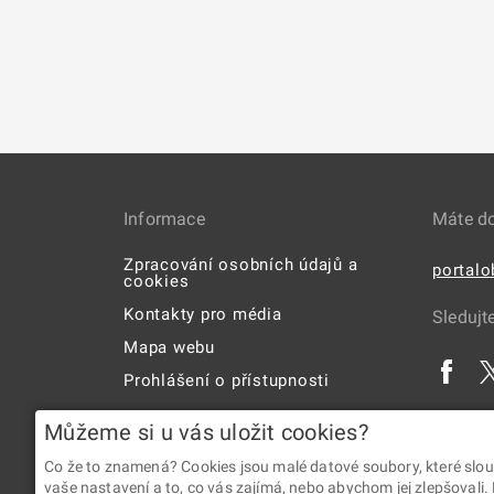
Informace
Máte d
Zpracování osobních údajů a
portal
cookies
Kontakty pro média
Sledujt
Mapa webu
Prohlášení o přístupnosti
Uživatelská příručka
Můžeme si u vás uložit cookies?
Co že to znamená? Cookies jsou malé datové soubory, které slou
vaše nastavení a to, co vás zajímá, nebo abychom jej zlepšovali.