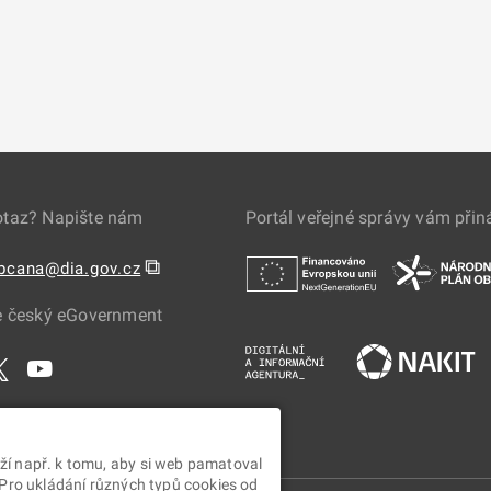
otaz? Napište nám
Portál veřejné správy vám přin
⧉
obcana@dia.gov.cz
e český eGovernment
ží např. k tomu, aby si web pamatoval
 Pro ukládání různých typů cookies od