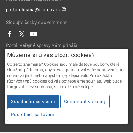
⧉
portalobcana@dia.gov.cz
Sledujte český eGovernment
Portál veřejné správy vám přináší
Můžeme si u vás uložit cookies?
Co že to znamená? Cookies jsou malé datové soubory, které
slouží např. k tomu, aby si web pamatoval vaše nastavení a to,
co vás zajímá, nebo abychom jej zlepšovali. Pro ukládání
různých typů cookies od vás potřebujeme souhlas. Web bude
fungovat i bez souhlasu, s ním ale o něco lépe.
2026 © Digitální a informační agentura • Informace jsou poskytovány
v souladu se zákonem č. 106/1999 Sb., o svobodném přístupu
Souhlasím se všemi
Odmítnout všechny
k informacím.
Podrobné nastavení
Verze 4.2.288