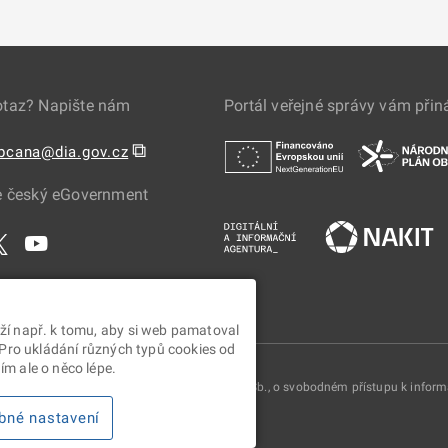
otaz? Napište nám
Portál veřejné správy vám přin
⧉
obcana@dia.gov.cz
e český eGovernment
ží např. k tomu, aby si web pamatoval
 Pro ukládání různých typů cookies od
m ale o něco lépe.
oskytovány v souladu se zákonem č. 106/1999 Sb., o svobodném přístupu k infor
bné nastavení