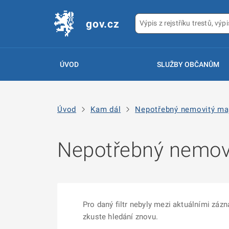
gov.cz
ÚVOD
SLUŽBY OBČANŮM
Úvod
Kam dál
Nepotřebný nemovitý ma
Nepotřebný nemov
Pro daný filtr nebyly mezi aktuálními zá
zkuste hledání znovu.