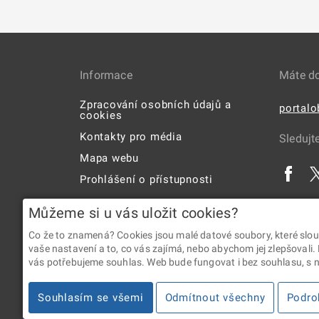
Informace
Máte d
Zpracování osobních údajů a
portal
cookies
Kontakty pro média
Sledujt
Mapa webu
Prohlášení o přístupnosti
Uživatelská příručka
Můžeme si u vás uložit cookies?
Co že to znamená? Cookies jsou malé datové soubory, které slou
vaše nastavení a to, co vás zajímá, nebo abychom jej zlepšovali.
vás potřebujeme souhlas. Web bude fungovat i bez souhlasu, s ní
2026 © Digitální a informační agentura • Informace jsou p
Souhlasím se všemi
Odmítnout všechny
Podro