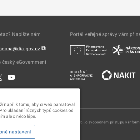
otaz? Napište nám
Portál veřejné správy vám přin
⧉
obcana@dia.gov.cz
e český eGovernment
ží např. k tomu, aby si web pamatoval
 Pro ukládání různých typů cookies od
m ale o něco lépe.
oskytovány v souladu se zákonem č. 106/1999 Sb., o svobodném přístupu k infor
bné nastavení