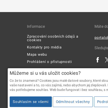
Informace
Máte d
Zpracování osobních údajů a
portal
cookies
Kontakty pro média
Sledujt
Mapa webu
Prohlášení o přístupnosti
Uživatelská příručka
Můžeme si u vás uložit cookies?
Co že to znamená? Cookies jsou malé datové soubory, které slou
vaše nastavení a to, co vás zajímá, nebo abychom jej zlepšovali.
vás potřebujeme souhlas. Web bude fungovat i bez souhlasu, s ní
2026 © Digitální a informační agentura • Informace jsou p
Souhlasím se všemi
Odmítnout všechny
Podro