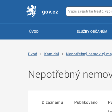
gov.cz
ÚVOD
SLUŽBY OBČANŮM
Úvod
Kam dál
Nepotřebný nemovitý ma
Nepotřebný nemovi
ID záznamu
Publikováno
Pu
Le