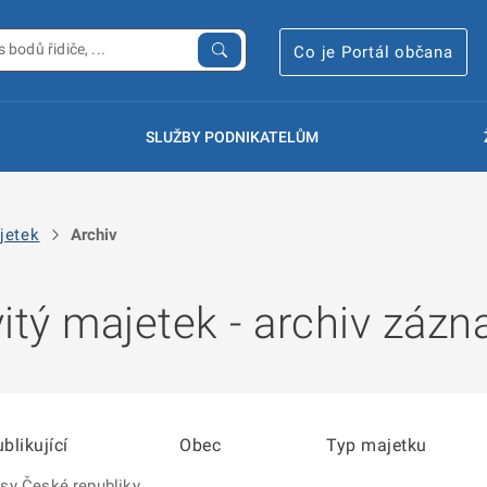
Co je Portál občana
SLUŽBY PODNIKATELŮM
jetek
Archiv
tý majetek - archiv záz
blikující
Obec
Typ majetku
sy České republiky,