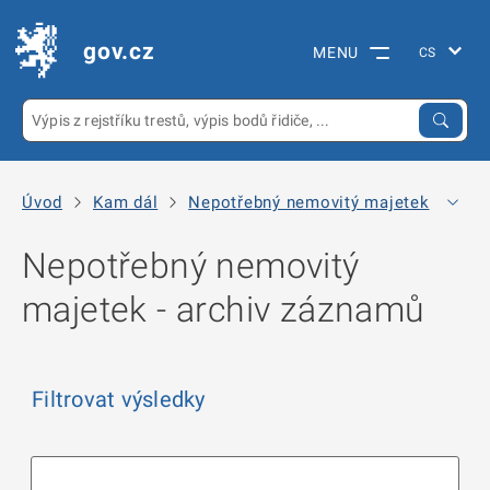
gov.cz
MENU
Úvod
Kam dál
Nepotřebný nemovitý majetek
Arc
Nepotřebný nemovitý
majetek - archiv záznamů
Filtrovat výsledky