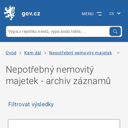
gov.cz
MENU
Úvod
Kam dál
Nepotřebný nemovitý majetek
Arc
Nepotřebný nemovitý
majetek - archiv záznamů
Filtrovat výsledky