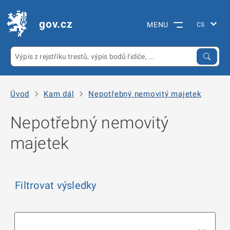
gov.cz
MENU
Úvod
Kam dál
Nepotřebný nemovitý majetek
Nepotřebný nemovitý
majetek
Filtrovat výsledky