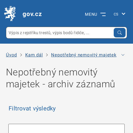
gov.cz
MENU
Úvod
Kam dál
Nepotřebný nemovitý majetek
Arc
Nepotřebný nemovitý
majetek - archiv záznamů
Filtrovat výsledky