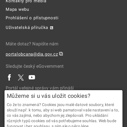
Kontakty pro média
Mapa webu
Prohlášení o přístupnosti
Uživatelská příručka
Máte dotaz? Napište nám
⧉
portalobcana@dia.gov.cz
Sledujte český eGovernment
Portál veřejné správy vám přináší
Můžeme si u vás uložit cookies?
Co že to znamená? Cookies jsou malé datové soubory, které
slouží např. k tomu, aby si web pamatoval vaše nastavení a to,
co vás zajímá, nebo abychom jej zlepšovali. Pro ukládání
různých typů cookies od vás potřebujeme souhlas. Web bude
fungovat i bez souhlasu, s ním ale o něco lépe.