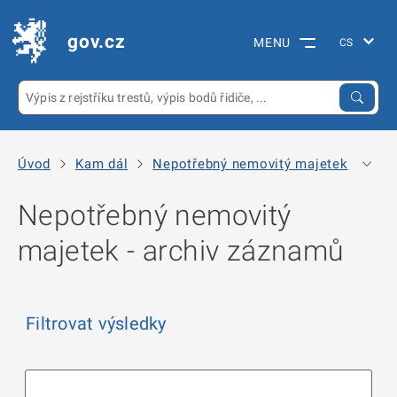
gov.cz
MENU
Úvod
Kam dál
Nepotřebný nemovitý majetek
Arc
Nepotřebný nemovitý
majetek - archiv záznamů
Filtrovat výsledky