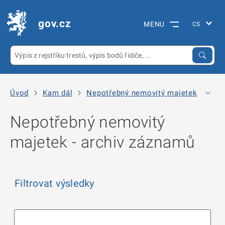
gov.cz
MENU
Úvod
Kam dál
Nepotřebný nemovitý majetek
Arc
Nepotřebný nemovitý
majetek - archiv záznamů
Filtrovat výsledky