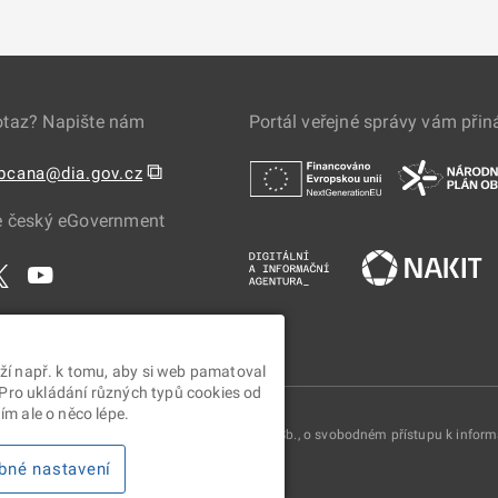
otaz? Napište nám
Portál veřejné správy vám přin
⧉
obcana@dia.gov.cz
e český eGovernment
ží např. k tomu, aby si web pamatoval
 Pro ukládání různých typů cookies od
m ale o něco lépe.
oskytovány v souladu se zákonem č. 106/1999 Sb., o svobodném přístupu k infor
bné nastavení