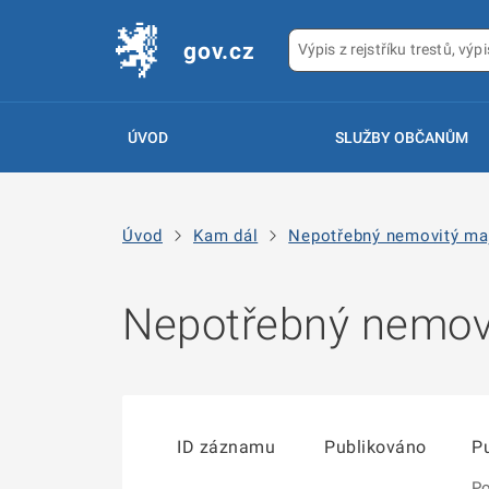
gov.cz
ÚVOD
SLUŽBY OBČANŮM
Úvod
Kam dál
Nepotřebný nemovitý ma
Nepotřebný nemovi
ID záznamu
Publikováno
Pu
Po