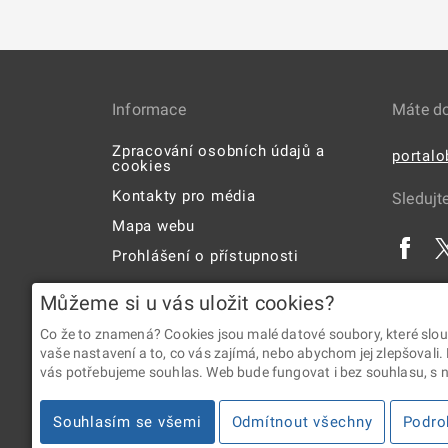
Informace
Máte d
Zpracování osobních údajů a
portal
cookies
Kontakty pro média
Sledujt
Mapa webu
Prohlášení o přístupnosti
Uživatelská příručka
Můžeme si u vás uložit cookies?
Co že to znamená? Cookies jsou malé datové soubory, které slou
vaše nastavení a to, co vás zajímá, nebo abychom jej zlepšovali.
vás potřebujeme souhlas. Web bude fungovat i bez souhlasu, s ní
2026 © Digitální a informační agentura • Informace jsou p
Souhlasím se všemi
Odmítnout všechny
Podro