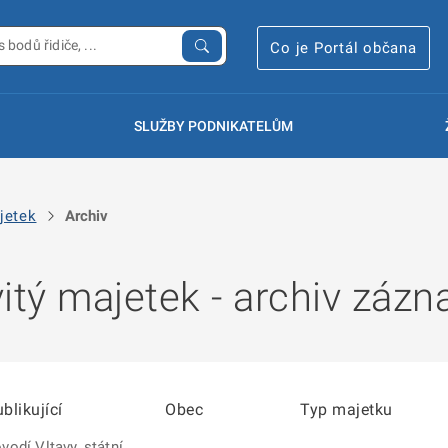
Co je Portál občana
SLUŽBY PODNIKATELŮM
jetek
Archiv
tý majetek - archiv záz
blikující
Obec
Typ majetku
vodí Vltavy, státní