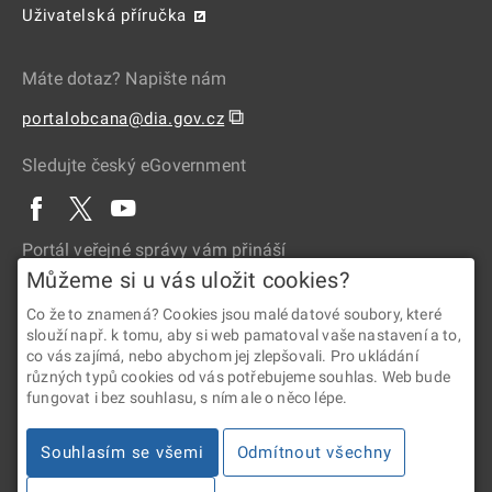
Uživatelská příručka
Máte dotaz? Napište nám
⧉
portalobcana@dia.gov.cz
Sledujte český eGovernment
Portál veřejné správy vám přináší
Můžeme si u vás uložit cookies?
Co že to znamená? Cookies jsou malé datové soubory, které
slouží např. k tomu, aby si web pamatoval vaše nastavení a to,
co vás zajímá, nebo abychom jej zlepšovali. Pro ukládání
různých typů cookies od vás potřebujeme souhlas. Web bude
fungovat i bez souhlasu, s ním ale o něco lépe.
2026 © Digitální a informační agentura • Informace jsou poskytovány
Souhlasím se všemi
Odmítnout všechny
v souladu se zákonem č. 106/1999 Sb., o svobodném přístupu
k informacím.