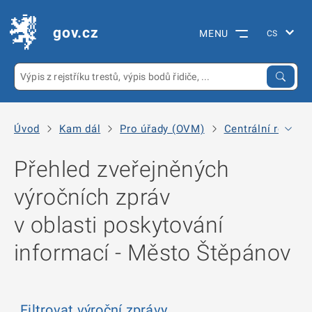
gov.cz
MENU
Úvod
Kam dál
Pro úřady (OVM)
Centrální registr
Přehled zveřejněných
výročních zpráv
v oblasti poskytování
informací - Město Štěpánov
Filtrovat výroční zprávy