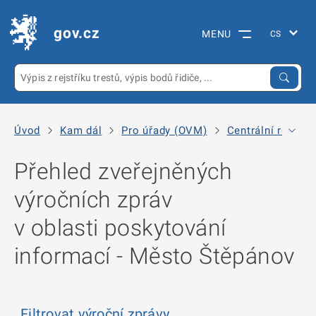
gov.cz
MENU
Úvod
Kam dál
Pro úřady (OVM)
Centrální registr
Přehled zveřejněných
výročních zpráv
v oblasti poskytování
informací - Město Štěpánov
Filtrovat výroční zprávy